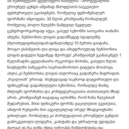
ამ შემთხვევაში ყველაფერი ნათელია - პორტუგალიის
ეროვნულ გუნდს ამჟამად მსოფლიოს საუკეთესო
ფეხბურთელი უკაპიტნებს, რომელიც ფენომენალურ
ფორმაში იმყოფება. 32 წლის კრიშტიანუ რონალდუმ,
რომელიც ბოლო წლებში ნამდვილ მკვლელ
ცენტრფორვარდად იქცა, გასულ სეზონში საოცარი თამაში
აჩვენა, ჩემპიონთა ლიგის გადამწყვეტ სტადიებზე
(მეოთხედფინალიდან-ფინალამდე) 10 ბურთი გაიტანა,
მოიგო ესპანეთის ლა ლიგა და ამავდროულად ჩემპიონთა
ლიგის ტიტული ზედიზედ მეორედ! კრიშტიანუმ უკანასკნელ 1
წელიწადში ყველანაირი რეკორდი მოხსნა, გასული წლის
ზაფხულში სანუკვარი საერთაშორისო ტიტული მოიპოვა,
ახლა კი ჩემპიონთა ლიგის ისტორიაც გადაწერა მადრიდის
„რეალთან“ ერთად. მიუხედავად საკმაოდ დატვირთული და
ფიზიკურად გადამღლელი სეზონისა, რონალდუ მაინც
მძლავრ ფორმაშია და კონფედერაციათა თასისათვის მზად
არის. კრიშტიანუმ თავადაც აღნიშნა, რომ წინა წლებთან
შედარებით, მისი ფიზიკური ფორმა გაცილებით უკეთესია,
ამიტომ რუსეთში მას აუცილებლად სრულ მზადყოფნაში
ვიხილავთ. რონალდუ კი პორტუგალიის ეროვნული გუნდის
გამოკვეთილი ლიდერი, კაპიტანი და უბრალოდ უდიდესი
ძალაა! ის რა თქმა უნდა ევროპის ჩემპიონებისა და