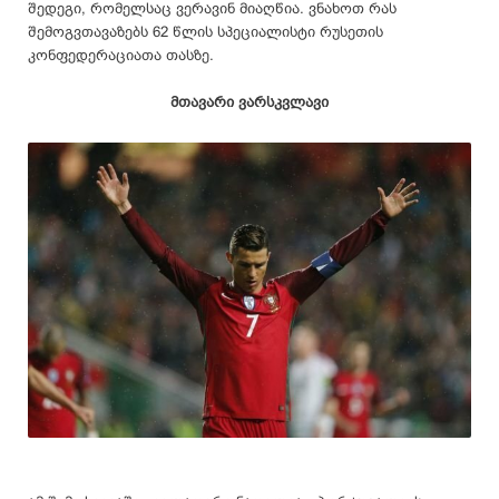
შედეგი, რომელსაც ვერავინ მიაღწია. ვნახოთ რას
შემოგვთავაზებს 62 წლის სპეციალისტი რუსეთის
კონფედერაციათა თასზე.
მთავარი ვარსკვლავი