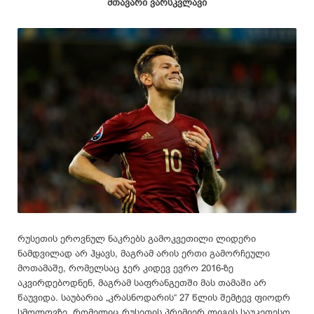
მთავარი ვარსკვლავი
რუსეთის ეროვნულ ნაკრებს გამოკვეთილი ლიდერი
ნამდვილად არ ჰყავს, მაგრამ არის ერთი გამორჩეული
მოთამაშე, რომელსაც ჯერ კიდევ ევრო 2016-ზე
აკვირდებოდნენ, მაგრამ საფრანგეთში მას თამაში არ
წაუვიდა. საუბარია „კრასნოდარის“ 27 წლის შემტევ ფიოდრ
სმოლოვზე, რომელიც რუსეთის პრემიერ ლიგის საუკეთესო