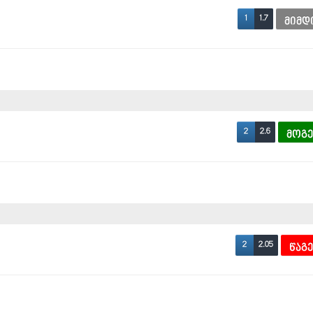
1.7
1
მიმდ
2.6
2
მოგ
2.05
2
წაგ