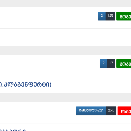
1.65
2
მოგ
1.7
2
მოგ
ი.კლაგენფურტი)
25.0
ტაიმბოლი ①21
წაგ