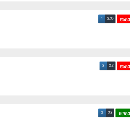
2.35
1
წაგ
2.2
2
წაგ
3.2
2
მოგ