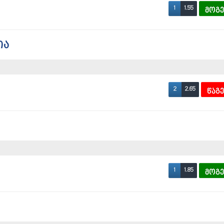
1.55
1
მოგ
ია
2.65
2
წაგ
1.85
1
მოგ