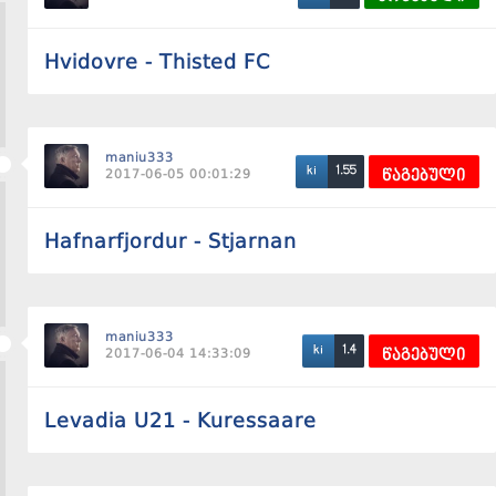
Hvidovre - Thisted FC
maniu333
1.55
ki
2017-06-05 00:01:29
წაგებული
Hafnarfjordur - Stjarnan
maniu333
1.4
ki
2017-06-04 14:33:09
წაგებული
Levadia U21 - Kuressaare