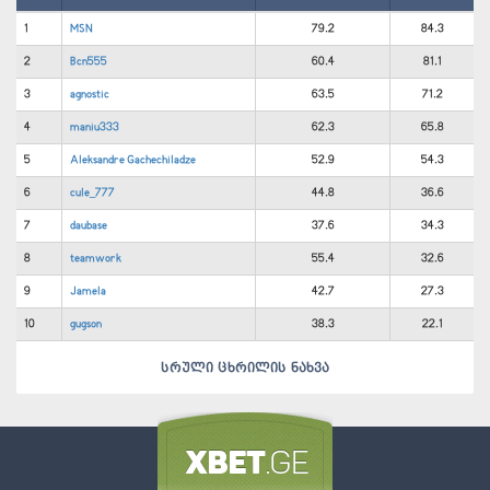
1
MSN
79.2
84.3
2
Bcn555
60.4
81.1
3
agnostic
63.5
71.2
4
maniu333
62.3
65.8
5
Aleksandre Gachechiladze
52.9
54.3
6
cule_777
44.8
36.6
7
daubase
37.6
34.3
8
teamwork
55.4
32.6
9
Jamela
42.7
27.3
10
gugson
38.3
22.1
სრული ცხრილის ნახვა