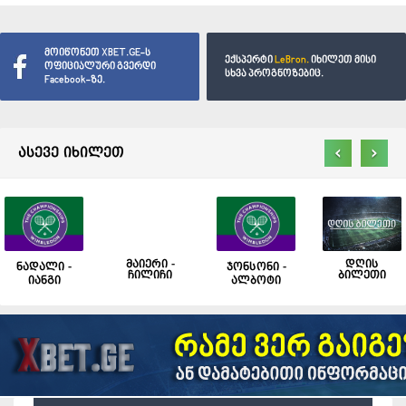
მოიწონეთ XBET.GE-ს
ექსპერტი
LeBron.
იხილეთ მისი
ოფიციალური გვერდი
სხვა პროგნოზებიც.
Facebook-ზე.
‹
›
ასევე იხილეთ
მაიერი -
დღის
ნადალი -
ჯონსონი -
ჩილიჩი
ბილეთი
იანგი
ალბოტი