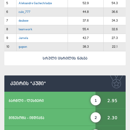
5
Aleksandre Gachechiladze
52.9
54.3
6
cule_777
44.8
36.6
7
daubase
37.6
34.3
8
teamwork
55.4
32.6
9
Jamela
42.7
27.3
10
gugson
38.3
22.1
სრული ცხრილის ნახვა
კვირის "კუში"
2.95
1
ბარნლი - ლესტერი
2.30
2
მინესოტა - ინდიანა