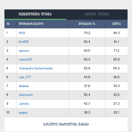
ჩემპიონთა ლიგა
პროგ. ლიგა
#
მომხმარებელი
მოგების %
ქულა
1
MSN
79.2
84.3
2
Bcn555
60.4
81.1
3
agnostic
63.5
71.2
4
maniu333
62.3
65.8
5
Aleksandre Gachechiladze
52.9
54.3
6
cule_777
44.8
36.6
7
daubase
37.6
34.3
8
teamwork
55.4
32.6
9
Jamela
42.7
27.3
10
gugson
38.3
22.1
სრული ცხრილის ნახვა