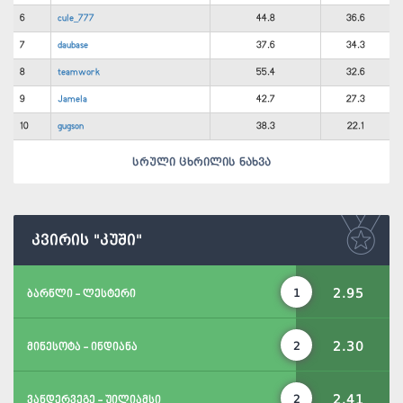
6
cule_777
44.8
36.6
7
daubase
37.6
34.3
8
teamwork
55.4
32.6
9
Jamela
42.7
27.3
10
gugson
38.3
22.1
სრული ცხრილის ნახვა
კვირის "კუში"
2.95
1
ბარნლი - ლესტერი
2.30
2
მინესოტა - ინდიანა
2.41
2
ვანდერვეგე - უილიამსი