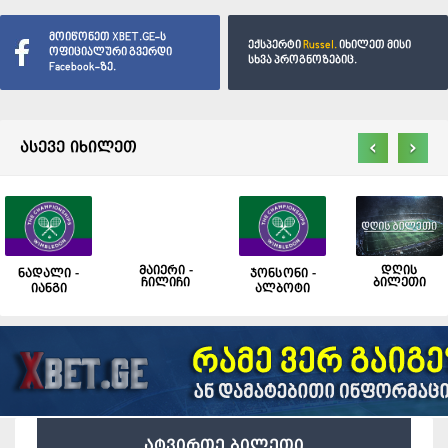
მოიწონეთ XBET.GE-ს
ექსპერტი
Russel.
იხილეთ მისი
ოფიციალური გვერდი
სხვა პროგნოზებიც.
Facebook-ზე.
‹
›
ასევე იხილეთ
მაიერი -
დღის
ნადალი -
ჯონსონი -
ჩილიჩი
ბილეთი
იანგი
ალბოტი
ატვირთე ბილეთი