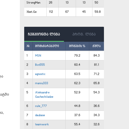
StrongMan
26
13
13
50
Xbet.Ge
112
67
45
59.8
ჩემპიონთა ლიგა
პროგ. ლიგა
#
მომხმარებელი
მოგების %
ქულა
1
MSN
79.2
84.3
2
Bcn555
60.4
81.1
3
agnostic
63.5
71.2
და
4
maniu333
62.3
65.8
5
Aleksandre
52.9
54.3
ნატში
Gachechiladze
6
cule_777
44.8
36.6
ა,
7
daubase
37.6
34.3
8
teamwork
55.4
32.6