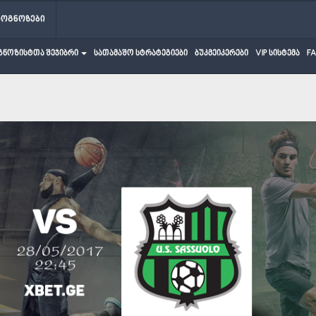
როგნოზები
გნოზისტთა შეჯიბრი
სათამაშო სტრატეგიები
ბუკმეიკერები
VIP სისტემა
F