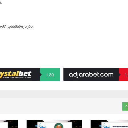
ნ.
ლოს
" დაამარცხებს.
1.80
1
‹