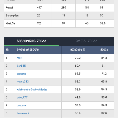
Russel
447
286
161
64
StrongMan
26
13
13
50
Xbet.Ge
112
67
45
59.8
ჩემპიონთა ლიგა
პროგ. ლიგა
#
მომხმარებელი
მოგების %
ქულა
1
MSN
79.2
84.3
2
Bcn555
60.4
81.1
3
agnostic
63.5
71.2
4
maniu333
62.3
65.8
5
Aleksandre Gachechiladze
52.9
54.3
6
cule_777
44.8
36.6
7
daubase
37.6
34.3
8
teamwork
55.4
32.6