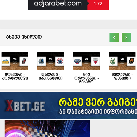
1.72
‹
›
ასევე იხილეთ
დენვერი -
დალასი -
ნიუ
მილუოკი -
პორტლენდი
ვაშინგტონი
ორლეანსი -
ფენიქსი
ჩიკაგო