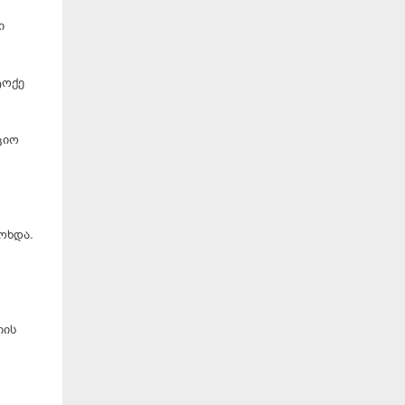
ი
ტოქე
ციო
ოხდა.
იის