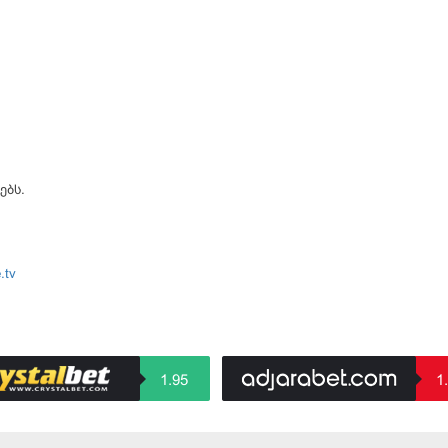
ებს.
.tv
1.95
1