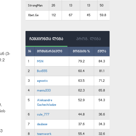
StrongMan
26
13
13
50
Xbet.Ge
112
67
45
59.8
ჩემპიონთა ლიგა
პროგ. ლიგა
#
მომხმარებელი
მოგების %
ქულა
ნ (3-
:2
1
MSN
79.2
84.3
2
Bcn555
60.4
81.1
3
agnostic
63.5
71.2
4
maniu333
62.3
65.8
5
Aleksandre
52.9
54.3
,
Gachechiladze
ნის
6
cule_777
44.8
36.6
7
daubase
37.6
34.3
თუ
8
teamwork
55.4
32.6