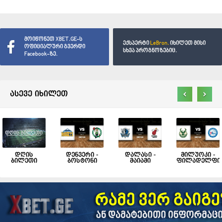
მოიწონეთ XBET.GE-ს
ექსპერტი
LeBron.
იხილეთ მისი
ოფიციალური გვერდი
სხვა პროგნოზებიც.
Facebook-ზე.
‹
›
ასევე იხილეთ
დღის
დენვერი -
დალასი -
მილუოკი -
ბილეთი
ბოსტონი
მაიამი
ფილადელფი