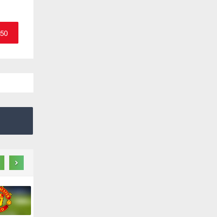
.50
›