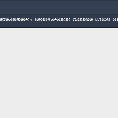
გნოზისტთა შეჯიბრი
სათამაშო სტრატეგიები
ბუკმეიკერები
LIVESCORE
ატ