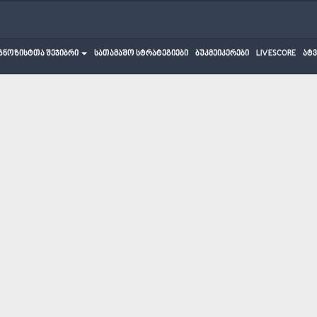
გნოზისტთა შეჯიბრი
სათამაშო სტრატეგიები
ბუკმეიკერები
LIVESCORE
ატ