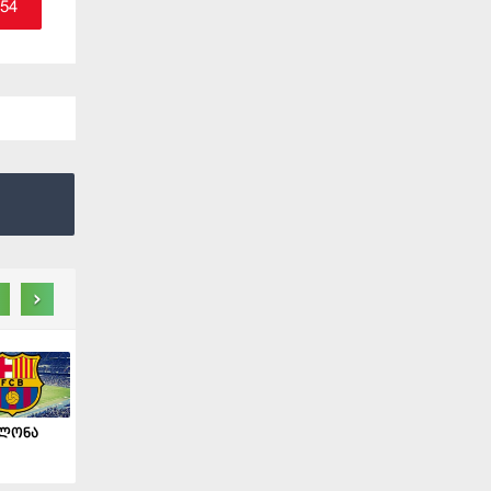
.54
›
ელონა