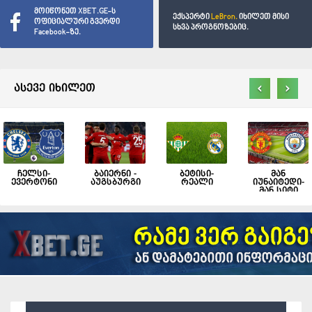
მოიწონეთ XBET.GE-ს
ექსპერტი
LeBron.
იხილეთ მისი
ოფიციალური გვერდი
სხვა პროგნოზებიც.
Facebook-ზე.
‹
›
ასევე იხილეთ
ჩელსი-
ბაიერნი -
ბეტისი-
მან
ევერტონი
აუგსბურგი
რეალი
იუნაიტედი-
მან სიტი