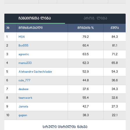
ჩემპიონთა ლიგა
პროგ. ლიგა
#
მომხმარებელი
მოგების %
ქულა
1
MSN
79.2
84.3
2
Bcn555
60.4
81.1
3
agnostic
63.5
71.2
4
maniu333
62.3
65.8
5
Aleksandre Gachechiladze
52.9
54.3
6
cule_777
44.8
36.6
7
daubase
37.6
34.3
8
teamwork
55.4
32.6
9
Jamela
42.7
27.3
10
gugson
38.3
22.1
სრული ცხრილის ნახვა