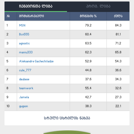
ჩემპიონთა ლიგა
პროგ. ლიგა
#
მომხმარებელი
მოგების %
ქულა
1
MSN
79.2
84.3
2
Bcn555
60.4
81.1
3
agnostic
63.5
71.2
4
maniu333
62.3
65.8
5
Aleksandre Gachechiladze
52.9
54.3
6
cule_777
44.8
36.6
7
daubase
37.6
34.3
8
teamwork
55.4
32.6
9
Jamela
42.7
27.3
10
gugson
38.3
22.1
სრული ცხრილის ნახვა