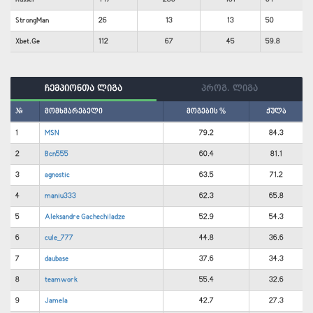
StrongMan
26
13
13
50
Xbet.Ge
112
67
45
59.8
ჩემპიონთა ლიგა
პროგ. ლიგა
#
მომხმარებელი
მოგების %
ქულა
1
MSN
79.2
84.3
2
Bcn555
60.4
81.1
3
agnostic
63.5
71.2
4
maniu333
62.3
65.8
5
Aleksandre Gachechiladze
52.9
54.3
6
cule_777
44.8
36.6
7
daubase
37.6
34.3
8
teamwork
55.4
32.6
9
Jamela
42.7
27.3