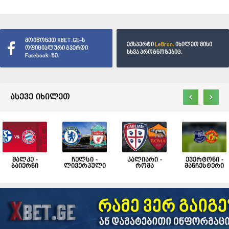
მოიწონეთ XBET.GE-ს
ექსპერტი
LeBron.
იხილეთ მისი
ოფიციალური გვერდი
სხვა პროგნოზებიც.
Facebook-ზე.
‹
›
ასევე იხილეთ
შალკე -
ჩელსი -
კალიარი -
ევერტონი -
ბაიერნი
ლივერპული
რომა
მანჩესტერი