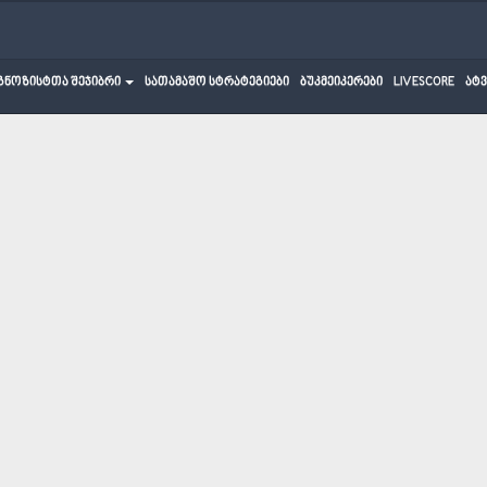
გნოზისტთა შეჯიბრი
სათამაშო სტრატეგიები
ბუკმეიკერები
LIVESCORE
ატ