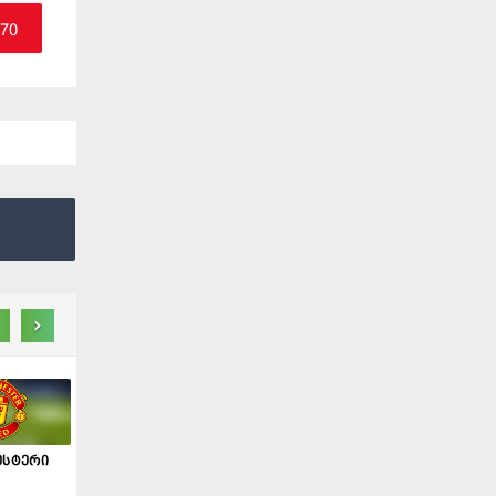
.70
›
ესტერი