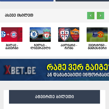
‹
›
ასევე იხილეთ
შალკე -
ჩელსი -
კალიარი -
ევერტონი -
ბაიერნი
ლივერპული
რომა
მანჩესტერი
ატვირთე ბილეთი