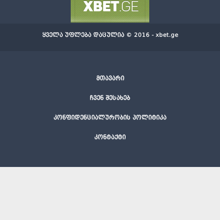
ყველა უფლება დაცულია © 2016 - xbet.ge
მთავარი
ჩვენ შესახებ
კონფიდენციალურობის პოლიტიკა
კონტაქტი