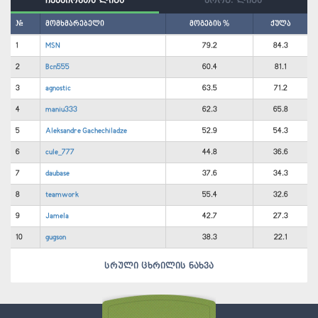
ჩემპიონთა ლიგა
პროგ. ლიგა
#
მომხმარებელი
მოგების %
ქულა
1
MSN
79.2
84.3
2
Bcn555
60.4
81.1
3
agnostic
63.5
71.2
4
maniu333
62.3
65.8
5
Aleksandre Gachechiladze
52.9
54.3
6
cule_777
44.8
36.6
7
daubase
37.6
34.3
8
teamwork
55.4
32.6
9
Jamela
42.7
27.3
10
gugson
38.3
22.1
სრული ცხრილის ნახვა