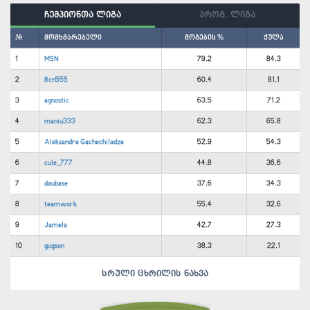
ჩემპიონთა ლიგა
პროგ. ლიგა
#
მომხმარებელი
მოგების %
ქულა
1
MSN
79.2
84.3
2
Bcn555
60.4
81.1
3
agnostic
63.5
71.2
4
maniu333
62.3
65.8
5
Aleksandre Gachechiladze
52.9
54.3
6
cule_777
44.8
36.6
7
daubase
37.6
34.3
8
teamwork
55.4
32.6
9
Jamela
42.7
27.3
10
gugson
38.3
22.1
სრული ცხრილის ნახვა