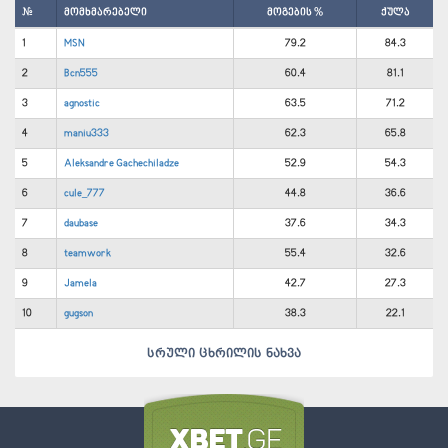
#
მომხმარებელი
მოგების %
ქულა
1
MSN
79.2
84.3
2
Bcn555
60.4
81.1
3
agnostic
63.5
71.2
4
maniu333
62.3
65.8
5
Aleksandre Gachechiladze
52.9
54.3
6
cule_777
44.8
36.6
7
daubase
37.6
34.3
8
teamwork
55.4
32.6
9
Jamela
42.7
27.3
10
gugson
38.3
22.1
სრული ცხრილის ნახვა