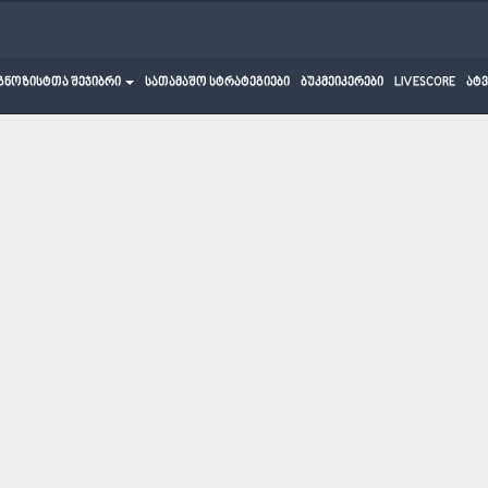
გნოზისტთა შეჯიბრი
სათამაშო სტრატეგიები
ბუკმეიკერები
LIVESCORE
ატ