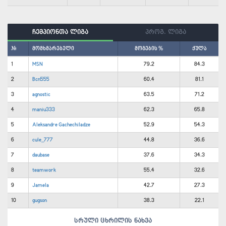
ჩემპიონთა ლიგა
პროგ. ლიგა
#
მომხმარებელი
მოგების %
ქულა
1
MSN
79.2
84.3
2
Bcn555
60.4
81.1
3
agnostic
63.5
71.2
4
maniu333
62.3
65.8
5
Aleksandre Gachechiladze
52.9
54.3
6
cule_777
44.8
36.6
7
daubase
37.6
34.3
8
teamwork
55.4
32.6
9
Jamela
42.7
27.3
10
gugson
38.3
22.1
სრული ცხრილის ნახვა