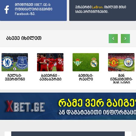
მოიწონეთ XBET.GE-ს
ექსპერტი
LeBron.
იხილეთ მისი
ოფიციალური გვერდი
სხვა პროგნოზებიც.
Facebook-ზე.
‹
›
ასევე იხილეთ
ჩელსი-
ბაიერნი -
ბეტისი-
მან
ევერტონი
აუგსბურგი
რეალი
იუნაიტედი-
მან სიტი