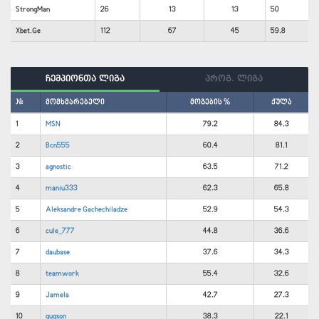
StrongMan
26
13
13
50
Xbet.Ge
112
67
45
59.8
ჩემპიონთა ლიგა
პროგ. ლიგა
#
მომხმარებელი
მოგების %
ქულა
1
MSN
79.2
84.3
2
Bcn555
60.4
81.1
3
agnostic
63.5
71.2
4
maniu333
62.3
65.8
5
Aleksandre Gachechiladze
52.9
54.3
6
cule_777
44.8
36.6
7
daubase
37.6
34.3
8
teamwork
55.4
32.6
9
Jamela
42.7
27.3
10
gugson
38.3
22.1