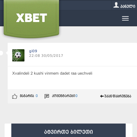
პანელი
gi09
22:08 30/05/2017
Xvalindeli 2 kushi vinmem dadet raa uechveli
მაგარია
0
კომენტარები
0
უკან დაბრუნება
ატვირთე ბილეთი