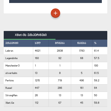
XBet-ის ექსპერტები
ექსპერტი
სულ
მოგება
წაგება
%
Lebron
4621
2838
1783
61.4
Legendinho
160
92
68
57.5
Manchester3
1
1
100
oliverkahn
13
8
5
61.5
Perkins
1215
719
496
59.2
Russel
447
286
161
64
StrongMan
26
13
13
50
Xbet.Ge
112
67
45
59.8