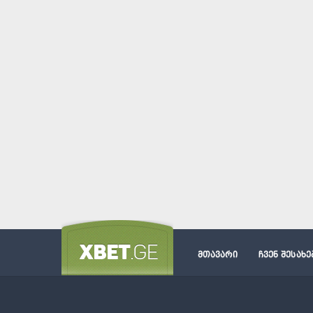
მთავარი
ჩვენ შესახე