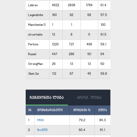
Lebron
4622
2838
1784
61.4
Legendinho
160
92
68
57.5
Manchester3
1
1
100
oliverkahn
13
8
5
61.5
Perkins
1220
721
499
59.1
Russel
447
286
161
64
StrongMan
26
13
13
50
Xbet.Ge
112
67
45
59.8
ჩემპიონთა ლიგა
პროგ. ლიგა
#
მომხმარებელი
მოგების %
ქულა
1
MSN
79.2
84.3
2
Bcn555
60.4
81.1