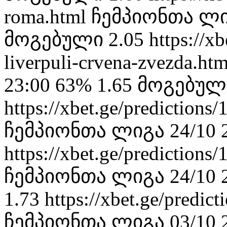
roma.html ჩემპიონთა ლიგ
მოგებული 2.05
https://x
liverpuli-crvena-zvezda.
23:00 63% 1.65
მოგებული
https://xbet.ge/predictions
ჩემპიონთა ლიგა 24/10 2
https://xbet.ge/prediction
ჩემპიონთა ლიგა 24/10 2
1.73
https://xbet.ge/predic
ჩემპიონთა ლიგა 03/10 2