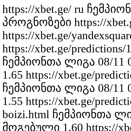
https://xbet.ge/ ru ჩემპ
პროგნოზები https://xbet.
https://xbet.ge/yandexsqua
https://xbet.ge/predictions
ჩემპიონთა ლიგა 08/11 0
1.65
https://xbet.ge/predic
ჩემპიონთა ლიგა 08/11 0
1.55
https://xbet.ge/predic
boizi.html ჩემპიონთა ლი
მოგებული 1.60
https://x